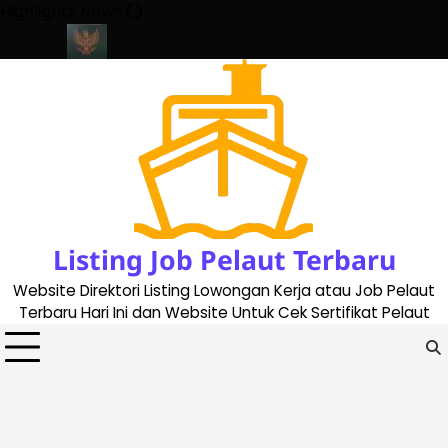
Skip
Highlights News
to
content
ate 2023
Cara Buat Buku Pelaut Terbaru dan Terupdate (update
Listing Job Pelaut Terbaru
Website Direktori Listing Lowongan Kerja atau Job Pelaut
Terbaru Hari Ini dan Website Untuk Cek Sertifikat Pelaut