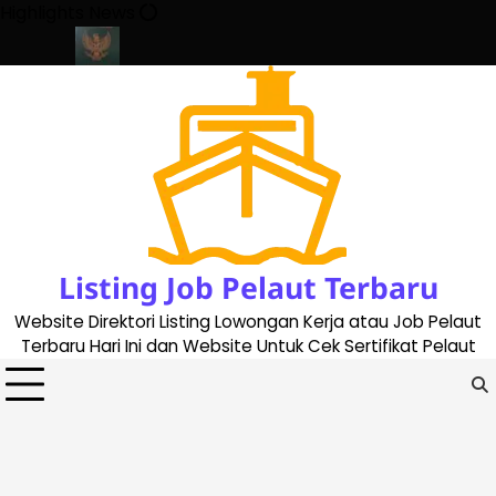
Skip
Highlights News
to
content
ate 2023
Cara Buat Buku Pelaut Terbaru dan Terupdate (update
Listing Job Pelaut Terbaru
Website Direktori Listing Lowongan Kerja atau Job Pelaut
Terbaru Hari Ini dan Website Untuk Cek Sertifikat Pelaut