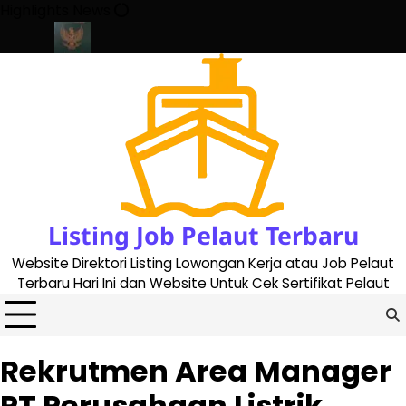
Skip
Highlights News
to
content
e 2023
Cara Buat Buku Pelaut Terbaru dan Terupdate (updated 
Listing Job Pelaut Terbaru
Website Direktori Listing Lowongan Kerja atau Job Pelaut
Terbaru Hari Ini dan Website Untuk Cek Sertifikat Pelaut
Rekrutmen Area Manager
PT Perusahaan Listrik