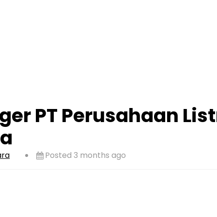
er PT Perusahaan List
ra
ara
Posted 3 months ago