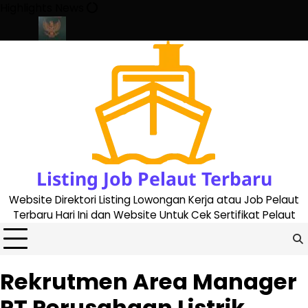
Skip
Highlights News
to
content
e 2023
Cara Buat Buku Pelaut Terbaru dan Terupdate (updated 
Listing Job Pelaut Terbaru
Website Direktori Listing Lowongan Kerja atau Job Pelaut
Terbaru Hari Ini dan Website Untuk Cek Sertifikat Pelaut
Rekrutmen Area Manager
PT Perusahaan Listrik