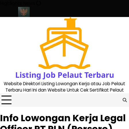
Skip
Highlights News
to
content
ate 2023
Cara Buat Buku Pelaut Terbaru dan Terupdate (updated
Listing Job Pelaut Terbaru
Website Direktori Listing Lowongan Kerja atau Job Pelaut
Terbaru Hari Ini dan Website Untuk Cek Sertifikat Pelaut
Info Lowongan Kerja Legal
Officer PT PLN (Persero)