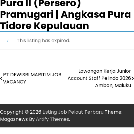
Pura II (Persero)
Pramugari | Angkasa Pura
Tidore Kepulauan
This listing has expired.
Lowongan Kerja Junior
Post
PT DEWISRI MARITIM JOB
Account Staff Pelindo 2026
VACANCY
navigation
Ambon, Maluku
Copyright © 2026
Listing Job Pelaut Terbaru
Theme:
Magaznews By
Artify Themes
.