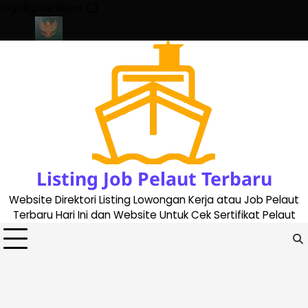
Skip
Highlights News
to
content
e 2023
Cara Buat Buku Pelaut Terbaru dan Terupdate (updated 
Listing Job Pelaut Terbaru
Website Direktori Listing Lowongan Kerja atau Job Pelaut
Terbaru Hari Ini dan Website Untuk Cek Sertifikat Pelaut