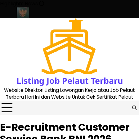
Skip
Highlights News
to
content
e 2023
Cara Buat Buku Pelaut Terbaru dan Terupdate (updated 2
Listing Job Pelaut Terbaru
Website Direktori Listing Lowongan Kerja atau Job Pelaut
Terbaru Hari Ini dan Website Untuk Cek Sertifikat Pelaut
E-Recruitment Customer
Service Bank BNI 2026