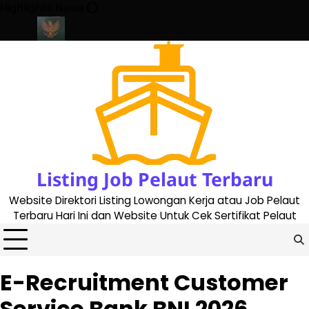
Skip
Highlights News
to
content
e 2023
Cara Buat Buku Pelaut Terbaru dan Terupdate (updated 2
Listing Job Pelaut Terbaru
Website Direktori Listing Lowongan Kerja atau Job Pelaut
Terbaru Hari Ini dan Website Untuk Cek Sertifikat Pelaut
E-Recruitment Customer
Service Bank BNI 2026