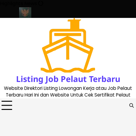
Skip
Highlights News
to
content
ate 2023
Cara Buat Buku Pelaut Terbaru dan Terupdate (updated
Listing Job Pelaut Terbaru
Website Direktori Listing Lowongan Kerja atau Job Pelaut
Terbaru Hari Ini dan Website Untuk Cek Sertifikat Pelaut