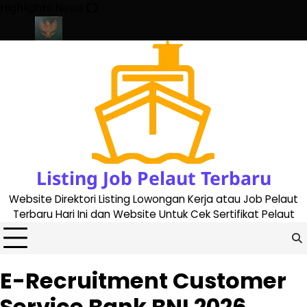
Skip
Highlights News
to
content
 2023
Cara Buat Buku Pelaut Terbaru dan Terupdate (updated 2
Listing Job Pelaut Terbaru
Website Direktori Listing Lowongan Kerja atau Job Pelaut
Terbaru Hari Ini dan Website Untuk Cek Sertifikat Pelaut
E-Recruitment Customer
Service Bank BNI 2026