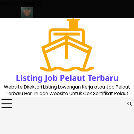
Skip
Highlights News
to
content
date 2023
Cara Buat Buku Pelaut Terbaru dan Terupdate (update
Listing Job Pelaut Terbaru
Website Direktori Listing Lowongan Kerja atau Job Pelaut
Terbaru Hari Ini dan Website Untuk Cek Sertifikat Pelaut