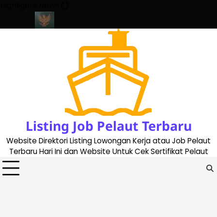
Skip
Highlights News
to
content
date 2023
Cara Buat Buku Pelaut Terbaru dan Terupdate (updat
Listing Job Pelaut Terbaru
Website Direktori Listing Lowongan Kerja atau Job Pelaut
Terbaru Hari Ini dan Website Untuk Cek Sertifikat Pelaut