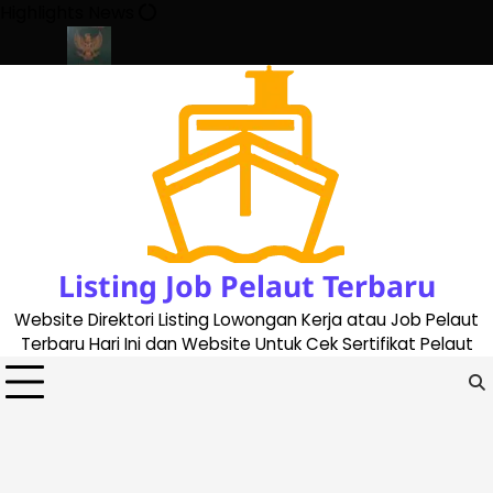
Skip
Highlights News
to
content
te 2023
Cara Buat Buku Pelaut Terbaru dan Terupdate (updated
Listing Job Pelaut Terbaru
Website Direktori Listing Lowongan Kerja atau Job Pelaut
Terbaru Hari Ini dan Website Untuk Cek Sertifikat Pelaut