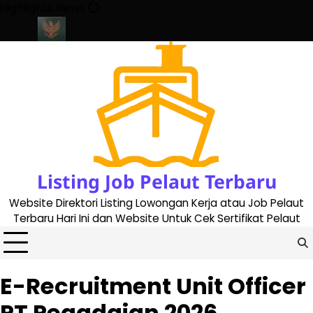
Skip
Highlights News
to
content
e 2023
Cara Buat Buku Pelaut Terbaru dan Terupdate (updated 
Listing Job Pelaut Terbaru
Website Direktori Listing Lowongan Kerja atau Job Pelaut
Terbaru Hari Ini dan Website Untuk Cek Sertifikat Pelaut
E-Recruitment Unit Officer
PT Pegadaian 2026