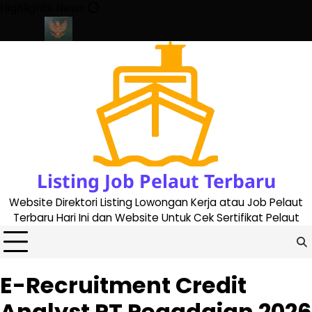
Skip
Highlights News
to
content
te 2023
Cara Buat Buku Pelaut Terbaru dan Terupdate (updated
Listing Job Pelaut Terbaru
Website Direktori Listing Lowongan Kerja atau Job Pelaut
Terbaru Hari Ini dan Website Untuk Cek Sertifikat Pelaut
E-Recruitment Credit
Analyst PT Pegadaian 2026