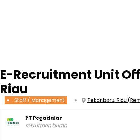
E-Recruitment Unit Of
Riau
Staff / Management
Pekanbaru, Riau (Re
PT Pegadaian
rekrutmen bumn