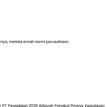
.
nya, melalui email resmi perusahaan.
er PT Pegadaian 2026 Wilayah Pangkal Pinang, Kepulauan