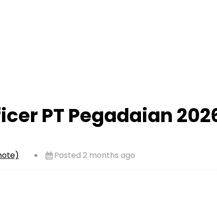
ficer PT Pegadaian 20
mote)
Posted 2 months ago