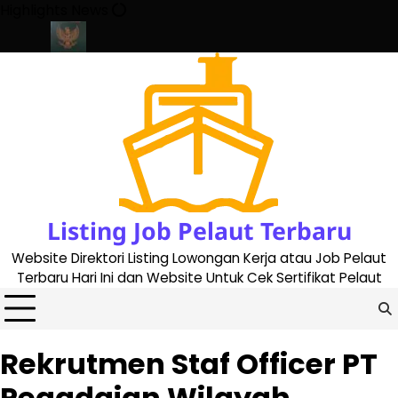
Skip
Highlights News
to
content
e 2023
Cara Buat Buku Pelaut Terbaru dan Terupdate (updated 
Listing Job Pelaut Terbaru
Website Direktori Listing Lowongan Kerja atau Job Pelaut
Terbaru Hari Ini dan Website Untuk Cek Sertifikat Pelaut
Rekrutmen Staf Officer PT
Pegadaian Wilayah