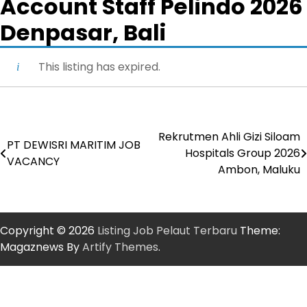
Account Staff Pelindo 2026
Denpasar, Bali
This listing has expired.
Rekrutmen Ahli Gizi Siloam
Post
PT DEWISRI MARITIM JOB
Hospitals Group 2026
VACANCY
navigation
Ambon, Maluku
Copyright © 2026
Listing Job Pelaut Terbaru
Theme:
Magaznews By
Artify Themes
.