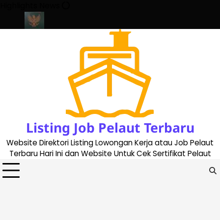
Skip
Highlights News
to
content
e 2023
Cara Buat Buku Pelaut Terbaru dan Terupdate (updated 2
Listing Job Pelaut Terbaru
Website Direktori Listing Lowongan Kerja atau Job Pelaut
Terbaru Hari Ini dan Website Untuk Cek Sertifikat Pelaut