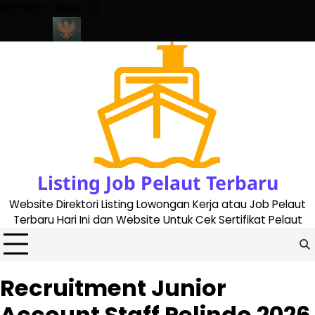
Skip
Highlights News
to
content
date 2023
Cara Buat Buku Pelaut Terbaru dan Terupdate (update
Listing Job Pelaut Terbaru
Website Direktori Listing Lowongan Kerja atau Job Pelaut
Terbaru Hari Ini dan Website Untuk Cek Sertifikat Pelaut
Recruitment Junior
Account Staff Pelindo 2026