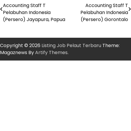
Post
Accounting Staff T
Accounting Staff T
navigation
Pelabuhan Indonesia
Pelabuhan Indonesia
(Persero) Jayapura, Papua
(Persero) Gorontalo
Copyright © 2026
Listing Job Pelaut Terbaru
Theme:
Magaznews By
Artify Themes
.