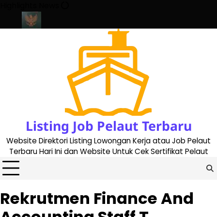
Skip
Highlights News
to
content
 2023
Cara Buat Buku Pelaut Terbaru dan Terupdate (updated 20
Listing Job Pelaut Terbaru
Website Direktori Listing Lowongan Kerja atau Job Pelaut
Terbaru Hari Ini dan Website Untuk Cek Sertifikat Pelaut
Rekrutmen Finance And
Accounting Staff T