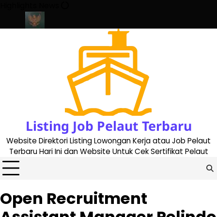
Skip
Highlights News
to
content
e 2023
Cara Buat Buku Pelaut Terbaru dan Terupdate (updated 2
Listing Job Pelaut Terbaru
Website Direktori Listing Lowongan Kerja atau Job Pelaut
Terbaru Hari Ini dan Website Untuk Cek Sertifikat Pelaut
Open Recruitment
Assistant Manager Pelindo