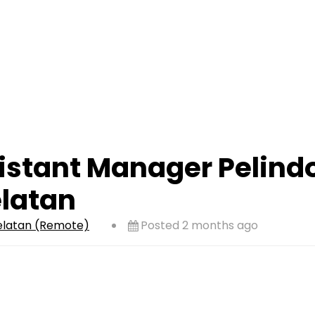
stant Manager Pelindo
elatan
Selatan (Remote)
Posted 2 months ago