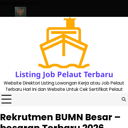
Skip
Highlights News
to
content
 2023
Cara Buat Buku Pelaut Terbaru dan Terupdate (updated 2
Listing Job Pelaut Terbaru
Website Direktori Listing Lowongan Kerja atau Job Pelaut
Terbaru Hari Ini dan Website Untuk Cek Sertifikat Pelaut
Rekrutmen BUMN Besar –
besaran Terbaru 2026