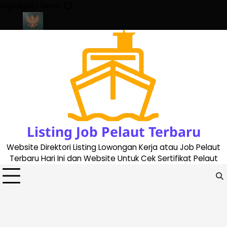
Skip
Highlights News
to
content
 2023
Cara Buat Buku Pelaut Terbaru dan Terupdate (updated 2
Listing Job Pelaut Terbaru
Website Direktori Listing Lowongan Kerja atau Job Pelaut
Terbaru Hari Ini dan Website Untuk Cek Sertifikat Pelaut