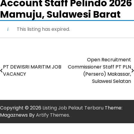
Account Staff Pelindo 2026
Mamuju, Sulawesi Barat
This listing has expired.
Open Recruitment
Post
PT DEWISRI MARITIM JOB
Commissioner Staff PT PLN
navigation
VACANCY
(Persero) Makassar,
Sulawesi Selatan
Copyright © 2026
Listing Job Pelaut Terbaru
Theme:
Magaznews By
Artify Themes
.