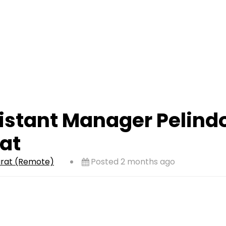
stant Manager Pelindo
at
arat (Remote)
Posted 2 months ago