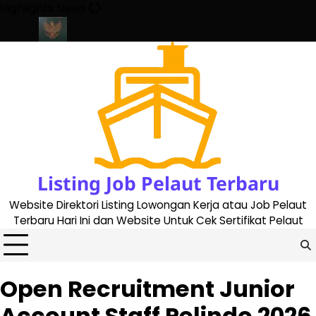
Skip
Highlights News
to
content
e 2023
Cara Buat Buku Pelaut Terbaru dan Terupdate (updated 
Listing Job Pelaut Terbaru
Website Direktori Listing Lowongan Kerja atau Job Pelaut
Terbaru Hari Ini dan Website Untuk Cek Sertifikat Pelaut
Open Recruitment Junior
Account Staff Pelindo 2026