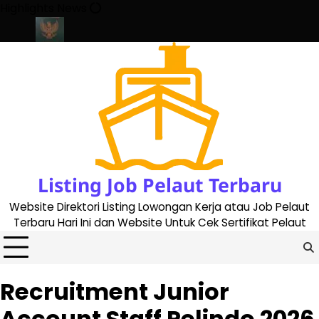
Skip
Highlights News
to
content
 2023
Cara Buat Buku Pelaut Terbaru dan Terupdate (updated 2
Listing Job Pelaut Terbaru
Website Direktori Listing Lowongan Kerja atau Job Pelaut
Terbaru Hari Ini dan Website Untuk Cek Sertifikat Pelaut
Recruitment Junior
Account Staff Pelindo 2026