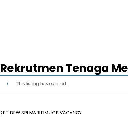
Rekrutmen Tenaga Med
This listing has expired.
PT DEWISRI MARITIM JOB VACANCY
Post
navigation