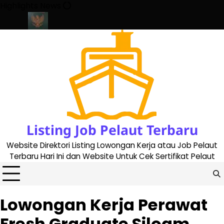
Skip
Highlights News
to
content
e 2023
Cara Buat Buku Pelaut Terbaru dan Terupdate (updated 
Listing Job Pelaut Terbaru
Website Direktori Listing Lowongan Kerja atau Job Pelaut
Terbaru Hari Ini dan Website Untuk Cek Sertifikat Pelaut
Lowongan Kerja Perawat
Fresh Graduate Siloam