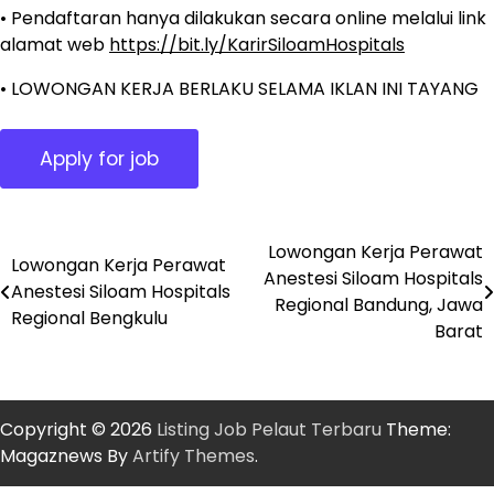
• Pendaftaran hanya dilakukan secara online melalui link
alamat web
https://bit.ly/KarirSiloamHospitals
• LOWONGAN KERJA BERLAKU SELAMA IKLAN INI TAYANG
Lowongan Kerja Perawat
Post
Lowongan Kerja Perawat
Anestesi Siloam Hospitals
Anestesi Siloam Hospitals
navigation
Regional Bandung, Jawa
Regional Bengkulu
Barat
Copyright © 2026
Listing Job Pelaut Terbaru
Theme:
Magaznews By
Artify Themes
.