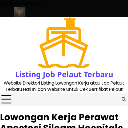
Skip
Highlights News
to
content
 2023
Cara Buat Buku Pelaut Terbaru dan Terupdate (updated 2
Listing Job Pelaut Terbaru
Website Direktori Listing Lowongan Kerja atau Job Pelaut
Terbaru Hari Ini dan Website Untuk Cek Sertifikat Pelaut
Lowongan Kerja Perawat
Anestesi Siloam Hospitals