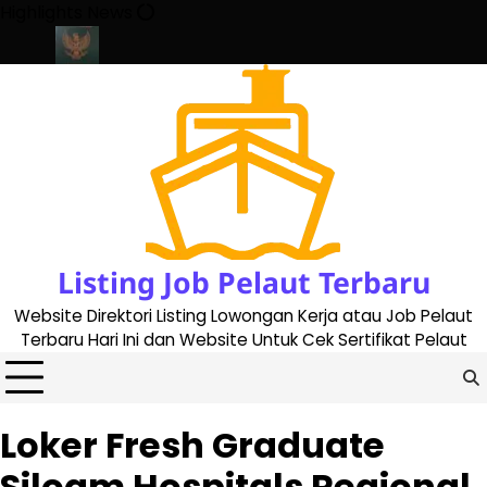
Skip
Highlights News
to
content
 2023
Cara Buat Buku Pelaut Terbaru dan Terupdate (updated 20
Listing Job Pelaut Terbaru
Website Direktori Listing Lowongan Kerja atau Job Pelaut
Terbaru Hari Ini dan Website Untuk Cek Sertifikat Pelaut
Loker Fresh Graduate
Siloam Hospitals Regional