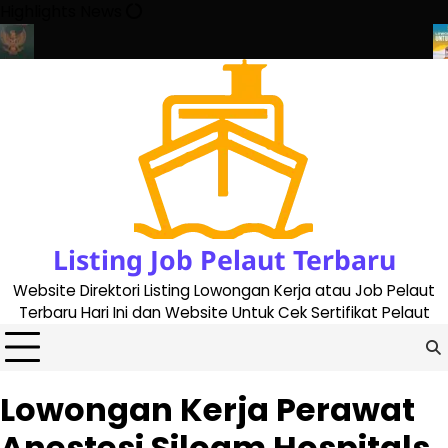
Skip
Highlights News
to
content
ra Buat Buku Pelaut Terbaru dan Terupdate (updated 2023)
Pen
Listing Job Pelaut Terbaru
Website Direktori Listing Lowongan Kerja atau Job Pelaut
Terbaru Hari Ini dan Website Untuk Cek Sertifikat Pelaut
Lowongan Kerja Perawat
Anestesi Siloam Hospitals