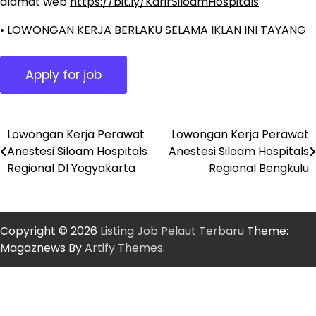
alamat web
https://bit.ly/KarirSiloamHospitals
• LOWONGAN KERJA BERLAKU SELAMA IKLAN INI TAYANG
Lowongan Kerja Perawat
Lowongan Kerja Perawat
Post
Anestesi Siloam Hospitals
Anestesi Siloam Hospitals
navigation
Regional DI Yogyakarta
Regional Bengkulu
Copyright © 2026
Listing Job Pelaut Terbaru
Theme:
Magaznews By
Artify Themes
.