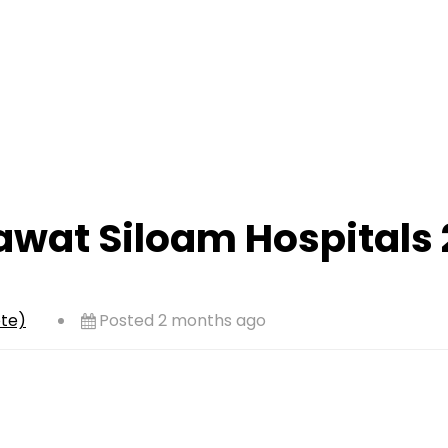
wat Siloam Hospitals 
ote)
Posted 2 months ago