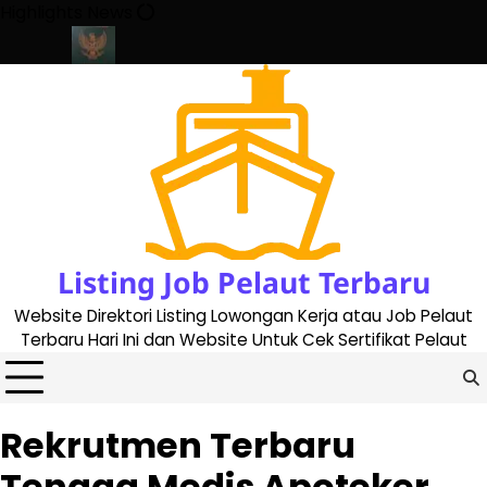
Skip
Highlights News
to
content
te 2023
Cara Buat Buku Pelaut Terbaru dan Terupdate (updated
Listing Job Pelaut Terbaru
Website Direktori Listing Lowongan Kerja atau Job Pelaut
Terbaru Hari Ini dan Website Untuk Cek Sertifikat Pelaut
Rekrutmen Terbaru
Tenaga Medis Apoteker