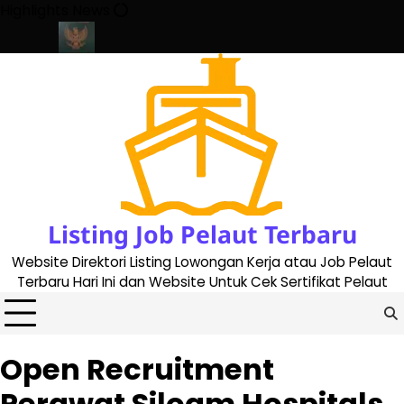
Skip
Highlights News
to
content
te 2023
Cara Buat Buku Pelaut Terbaru dan Terupdate (updated
Listing Job Pelaut Terbaru
Website Direktori Listing Lowongan Kerja atau Job Pelaut
Terbaru Hari Ini dan Website Untuk Cek Sertifikat Pelaut
Open Recruitment
Perawat Siloam Hospitals