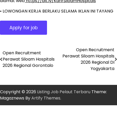
alamat web
https://bit.ly/KarirSiloamHospitals
• LOWONGAN KERJA BERLAKU SELAMA IKLAN INI TAYANG
Open Recruitment
Post
Open Recruitment
Perawat Siloam Hospitals
Perawat Siloam Hospitals
navigation
2026 Regional DI
2026 Regional Gorontalo
Yogyakarta
Copyright © 2026
Listing Job Pelaut Terbaru
Theme:
Magaznews By
Artify Themes
.