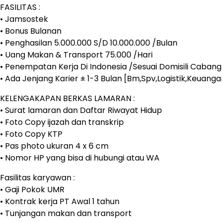
FASILITAS :
• Jamsostek
• Bonus Bulanan
• Penghasilan 5.000.000 S/D 10.000.000 /Bulan
• Uang Makan & Transport 75.000 /Hari
• Penempatan Kerja Di Indonesia /Sesuai Domisili Caban
• Ada Jenjang Karier ± 1-3 Bulan [Bm,Spv,Logistik,Keuanga
KELENGAKAPAN BERKAS LAMARAN :
• Surat lamaran dan Daftar Riwayat Hidup
• Foto Copy ijazah dan transkrip
• Foto Copy KTP
• Pas photo ukuran 4 x 6 cm
• Nomor HP yang bisa di hubungi atau WA
Fasilitas karyawan :
• Gaji Pokok UMR
• Kontrak kerja PT Awal 1 tahun
• Tunjangan makan dan transport