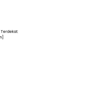
g Terdekat
n]