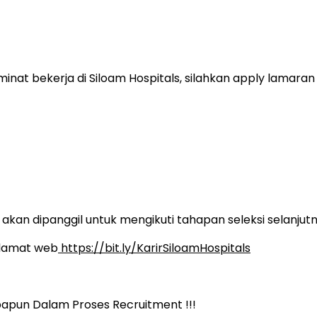
inat bekerja di Siloam Hospitals, silahkan apply lamara
kan dipanggil untuk mengikuti tahapan seleksi selanjutn
 alamat web
https://bit.ly/KarirSiloamHospitals
papun Dalam Proses Recruitment !!!