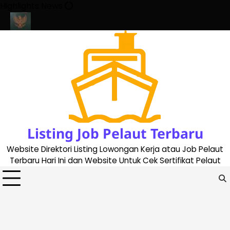
Skip
Highlights News
to
content
23
Cara Buat Buku Pelaut Terbaru dan Terupdate (updated 2023
Listing Job Pelaut Terbaru
Website Direktori Listing Lowongan Kerja atau Job Pelaut
Terbaru Hari Ini dan Website Untuk Cek Sertifikat Pelaut