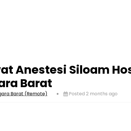
t Anestesi Siloam Hos
ra Barat
gara Barat (Remote)
Posted 2 months ago