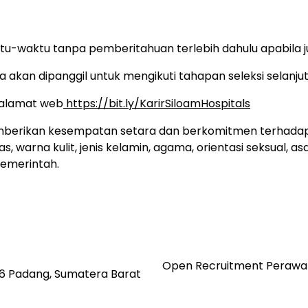
tu-waktu tanpa pemberitahuan terlebih dahulu apabila 
 akan dipanggil untuk mengikuti tahapan seleksi selanjut
k alamat web
https://bit.ly/KarirSiloamHospitals
emberikan kesempatan setara dan berkomitmen terhadap 
warna kulit, jenis kelamin, agama, orientasi seksual, asal
pemerintah.
Open Recruitment Perawat
6 Padang, Sumatera Barat