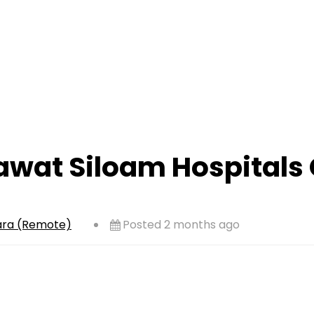
awat Siloam Hospitals
ara (Remote)
Posted 2 months ago