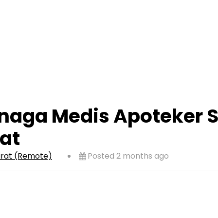
naga Medis Apoteker S
at
arat (Remote)
Posted 2 months ago