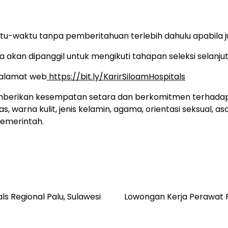
tu-waktu tanpa pemberitahuan terlebih dahulu apabila 
 akan dipanggil untuk mengikuti tahapan seleksi selanjut
k alamat web
https://bit.ly/KarirSiloamHospitals
emberikan kesempatan setara dan berkomitmen terhadap 
warna kulit, jenis kelamin, agama, orientasi seksual, asal
pemerintah.
s Regional Palu, Sulawesi
Lowongan Kerja Perawat F