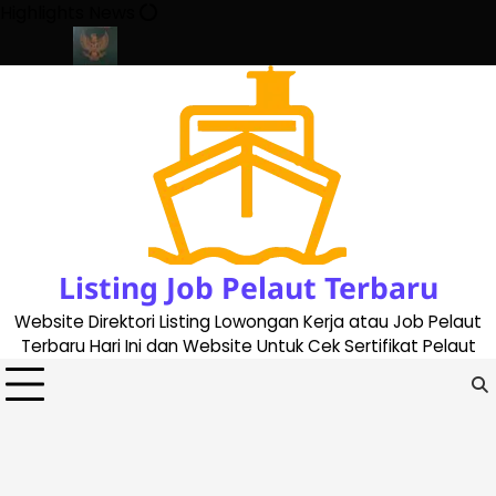
Skip
Highlights News
to
content
ate 2023
Cara Buat Buku Pelaut Terbaru dan Terupdate (update
Listing Job Pelaut Terbaru
Website Direktori Listing Lowongan Kerja atau Job Pelaut
Terbaru Hari Ini dan Website Untuk Cek Sertifikat Pelaut