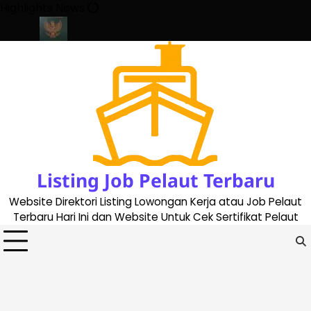
Skip
Highlights News
to
content
te 2023
Cara Buat Buku Pelaut Terbaru dan Terupdate (updated
Listing Job Pelaut Terbaru
Website Direktori Listing Lowongan Kerja atau Job Pelaut
Terbaru Hari Ini dan Website Untuk Cek Sertifikat Pelaut