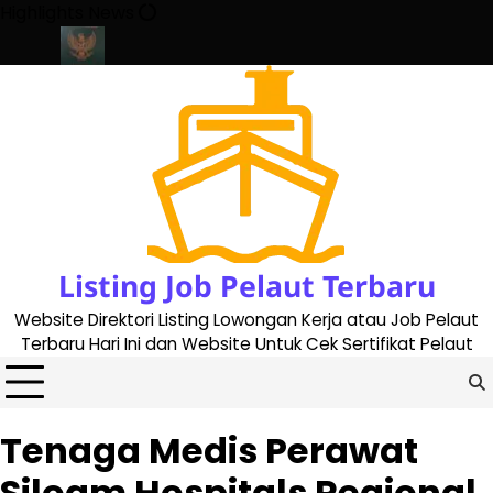
Skip
Highlights News
to
content
e 2023
Cara Buat Buku Pelaut Terbaru dan Terupdate (updated 
Listing Job Pelaut Terbaru
Website Direktori Listing Lowongan Kerja atau Job Pelaut
Terbaru Hari Ini dan Website Untuk Cek Sertifikat Pelaut
Tenaga Medis Perawat
Siloam Hospitals Regional