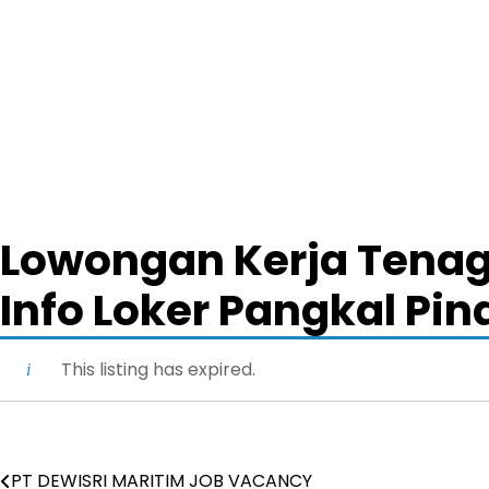
Lowongan Kerja Tenaga
Info Loker Pangkal Pi
This listing has expired.
PT DEWISRI MARITIM JOB VACANCY
Post