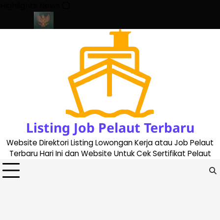
Skip
Highlights News
to
content
date 2023
Cara Buat Buku Pelaut Terbaru dan Terupdate (update
Listing Job Pelaut Terbaru
Website Direktori Listing Lowongan Kerja atau Job Pelaut
Terbaru Hari Ini dan Website Untuk Cek Sertifikat Pelaut