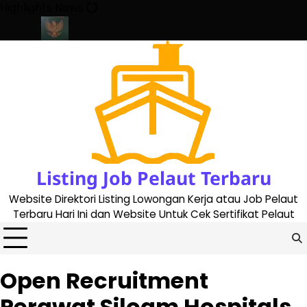
Skip
Highlights News
to
content
te 2023
Cara Buat Buku Pelaut Terbaru dan Terupdate (updated 
Listing Job Pelaut Terbaru
Website Direktori Listing Lowongan Kerja atau Job Pelaut
Terbaru Hari Ini dan Website Untuk Cek Sertifikat Pelaut
Open Recruitment
Perawat Siloam Hospitals