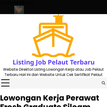
Skip
Highlights News
to
content
te 2023
Cara Buat Buku Pelaut Terbaru dan Terupdate (updated 
Listing Job Pelaut Terbaru
Website Direktori Listing Lowongan Kerja atau Job Pelaut
Terbaru Hari Ini dan Website Untuk Cek Sertifikat Pelaut
Lowongan Kerja Perawat
Fresh Graduate Siloam