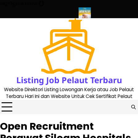
Skip
Highlights News
to
content
aru dan Terupdate (updated 2023)
Penggantian Buku Pelaut Ba
Listing Job Pelaut Terbaru
Website Direktori Listing Lowongan Kerja atau Job Pelaut
Terbaru Hari Ini dan Website Untuk Cek Sertifikat Pelaut
Open Recruitment
Perawat Siloam Hospitals